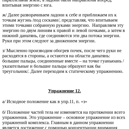
впитывая энергию с юга.
ж/ Далее разворачиваем ладони к себе и приближаем их к
точкам жугэнь /под сосками/, представляя, что впитываем
этими точками собранную руками энергию. Направляем эту
энергию по двум линиям к правой и левой почками, а затем в
нижний даньтянь, где соединяются эти два потока энергии.
Руки при этом следуют за движением энергии.
з/ Мысленно производим обогрев почек, после чего руки не
расходятся в стороны, а остаются на области даньтянь:
большие пальцы, соединенные вместе – на точке гуаньюань /
указательные и большие пальцы образуют как бы
треугольник/. Далее переходим к статическому упражнению.
Упражнение 12.
а/ Исходное положение как в упр.11, п. «з»
б/ Положение частей тела не изменяется на протяжении всего
упражнения. Это упражнение – основное упражнение из всех
упражнений комплекса. Главным в данном упражнении
является достижение с помощью концентрации внимания