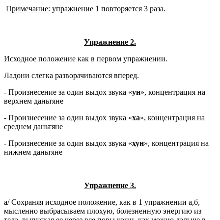
Примечание:
упражнение 1 повторяется 3 раза.
Упражнение 2.
Исходное положение как в первом упражнении.
Ладони слегка разворачиваются вперед.
- Произнесение за один выдох звука «
ун
», концентрация на
верхнем даньтяне
- Произнесение за один выдох звука «
ха
», концентрация на
среднем даньтяне
- Произнесение за один выдох звука «
хун
», концентрация на
нижнем даньтяне
Упражнение 3.
а/ Сохраняя исходное положение, как в 1 упражнении а,б,
мысленно выбрасываем плохую, болезненную энергию из
тела, выпуская ее через все поры кожи, как можно дальше в