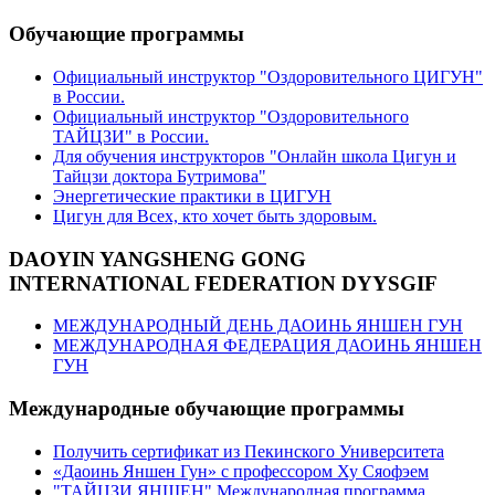
Обучающие программы
Официальный инструктор "Оздоровительного ЦИГУН"
в России.
Официальный инструктор "Оздоровительного
ТАЙЦЗИ" в России.
Для обучения инструкторов "Онлайн школа Цигун и
Тайцзи доктора Бутримова"
Энергетические практики в ЦИГУН
Цигун для Всех, кто хочет быть здоровым.
DAOYIN YANGSHENG GONG
INTERNATIONAL FEDERATION DYYSGIF
МЕЖДУНАРОДНЫЙ ДЕНЬ ДАОИНЬ ЯНШЕН ГУН
МЕЖДУНАРОДНАЯ ФЕДЕРАЦИЯ ДАОИНЬ ЯНШЕН
ГУН
Международные обучающие программы
Получить сертификат из Пекинского Университета
«Даоинь Яншен Гун» с профессором Ху Сяофэем
"ТАЙЦЗИ ЯНШЕН" Международная программа