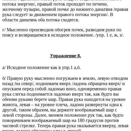
потока энергии/, правый поток проходит по печени,
желчному пузырю, правой почке до нижнего даньтяня /правая
рука следует за движением правого потока энергии/. В
области даньтянь оба потока сходятся.
г/ Мысленно производим обогрев почек, разводим руки по
поясу и возвращаемся в исходное положение. /упр. 1 е, ж, з/.
Упражнение 8.
а/ Исходное положение как в упр.1 а,б.
б/ Правую руку мысленно погружаем в землю, левую отводим
назад /на север/, поднимаем вверх /ладонь обращена вверх/ и
опускаем перед собой ладонью вниз, одновременно правая
рука слегка поднимается ладонью вверх так, как будто вы
обеими руками берете шар. Правая рука находится на уровне
живота, левая – на уровне плеча, ладони развернуты одна к
другой, таким образом, вы держите воображаемый шар с
левой стороны. Далее, меняем положение рук так, как будто
поворачиваем воображаемый шар на 180 градусов против
часовой стрелке. Теперь правая рука оказывается вверху, левая
внизу, ладони обращены одна к другой.