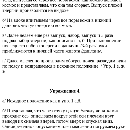
космос и представляем, что она там сгорает. Выпуск плохой
энергии производится на выдохе.
б/ На вдохе впитываем через все поры кожи в нижний
даньтянь чистую энергию космоса.
в/ Далее делаем еще раз выпуск, набор, выпуск и 3 раза
подряд набор энергии, как описано в а, б. При выполнении
последнего набора энергии в даньтянь /3-й раз/ руки
приближаются к нижней части живота /даньтянь/,
г/ Далее мысленно производим обогрев почек, разводим руки
по поясу и возвращаемся в исходное положение. / Упр. 1 е, ж,
з/
Упражнение 4.
а/ Исходное положение как в упр. 1 а,б.
б/ Представляя, что через точку цзяцзи /между лопатками/
проходит ось, описываем вокруг этой оси плечами круг,
выводя их сначала вперед, потом вверх и опуская вниз.
Одновременно с опусканием плеч мысленно погружаем руки