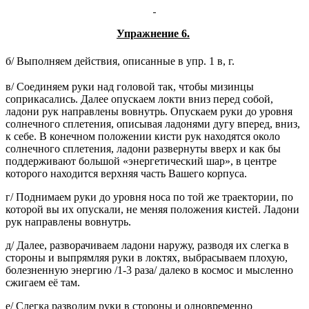
Упражнение 6.
б/ Выполняем действия, описанные в упр. 1 в, г.
в/ Соединяем руки над головой так, чтобы мизинцы
соприкасались. Далее опускаем локти вниз перед собой,
ладони рук направлены вовнутрь. Опускаем руки до уровня
солнечного сплетения, описывая ладонями дугу вперед, вниз,
к себе. В конечном положении кисти рук находятся около
солнечного сплетения, ладони развернуты вверх и как бы
поддерживают большой «энергетический шар», в центре
которого находится верхняя часть Вашего корпуса.
г/ Поднимаем руки до уровня носа по той же траектории, по
которой вы их опускали, не меняя положения кистей. Ладони
рук направлены вовнутрь.
д/ Далее, разворачиваем ладони наружу, разводя их слегка в
стороны и выпрямляя руки в локтях, выбрасываем плохую,
болезненную энергию /1-3 раза/ далеко в космос и мысленно
сжигаем её там.
е/ Слегка разводим руки в стороны и одновременно