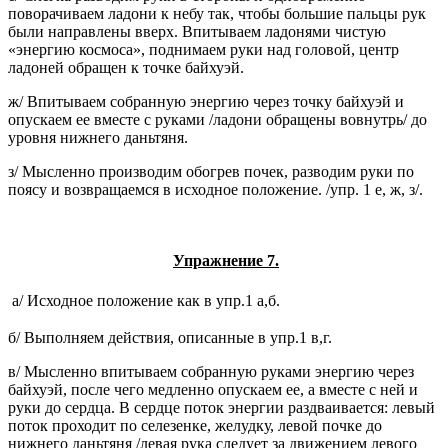
поворачиваем ладони к небу так, чтобы большие пальцы рук
были направлены вверх. Впитываем ладонями чистую
«энергию космоса», поднимаем руки над головой, центр
ладоней обращен к точке байхуэй.
ж/ Впитываем собранную энергию через точку байхуэй и
опускаем ее вместе с руками /ладони обращены вовнутрь/ до
уровня нижнего даньтяня.
з/ Мысленно производим обогрев почек, разводим руки по
поясу и возвращаемся в исходное положение. /упр. 1 е, ж, з/.
Упражнение 7.
а/ Исходное положение как в упр.1 а,б.
б/ Выполняем действия, описанные в упр.1 в,г.
в/ Мысленно впитываем собранную руками энергию через
байхуэй, после чего медленно опускаем ее, а вместе с ней и
руки до сердца. В сердце поток энергии раздваивается: левый
поток проходит по селезенке, желудку, левой почке до
нижнего даньтяня /левая рука следует за движением левого