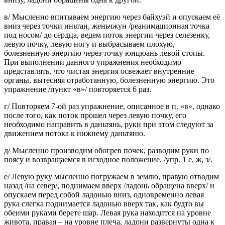
в/ Мысленно впитываем энергию через байхуэй и опускаем её
вниз через точки иньтан, женьчжун /реанимационная точка
под носом/ до сердца, ведем поток энергии через селезенку,
левую почку, левую ногу и выбрасываем плохую,
болезненную энергию через точку юнцюань левой стопы.
При выполнении данного упражнения необходимо
представлять, что чистая энергия освежает внутренние
органы, вытесняя отработанную, болезненную энергию. Это
упражнение /пункт «в»/ повторяется 6 раз.
г/ Повторяем 7-ой раз упражнение, описанное в п. «в», однако
после того, как поток прошел через левую почку, его
необходимо направить в даньтянь, руки при этом следуют за
движением потока к нижнему даньтяню.
д/ Мысленно производим обогрев почек, разводим руки по
поясу и возвращаемся в исходное положение. /упр. 1 е, ж, з/.
е/ Левую руку мысленно погружаем в землю, правую отводим
назад /на север/, поднимаем вверх /ладонь обращена вверх/ и
опускаем перед собой ладонью вниз, одновременно левая
рука слегка поднимается ладонью вверх так, как будто вы
обеими руками берете шар. Левая рука находится на уровне
живота, правая – на уровне плеча, ладони развернуты одна к