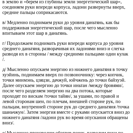
в землю и «берем из глубины земли энергетический шар»,
соединяем руки впереди корпуса, ладони развернуты вверх,
средние пальцы соприкасаются.
в/ Медленно поднимаем руки до уровня даньтянь, как бы
поддерживая энергетический шар, после чего мысленно
впитываем этот шар в даньтянь.
г/ Продолжаем поднимать руки впереди корпуса до уровня
среднего даньтяня, разворачивая их ладонями вниз и слегка
разводя их в стороны / между средними пальцами один кулак
/.
д/ Мысленно опускаем энергию из нижнего даньтяня в точку
хуэйинь, поднимаем вверх по позвоночнику: через копчик,
точки минмэнь, цзяцзи, дачжуй, юйчжень до точки байхуэй.
Далее опускаем энергию до точки иньтан /между бровями/,
после чего разделяем энергию на два потока, которые
проходят по вискам /точки тайян/, за ушами, по правой и
левой сторонам шеи, по плечам, внешней стороне рук, по
пальцам, внутренней стороне рук до среднего даньтяня /точка
шаньчжун/. Затем энергия вместе с руками опускается вниз до
нижнего даньтяня /ладони рук во время опускания обращены
вниз/.
е/ Мысленно производим обогрев почек, разводим руки по