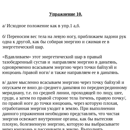
Упражнение 10.
а/ Исходное положение как в упр.1 а,б.
б/ Переносим вес тела на левую ногу, приближаем ладони рук
одна к другой, как бы собирая энергию и сжимая ее в
энергетический шар.
«Вдавливаем» этот энергетический шар в правый
тазобедренный сустав и направляем энергию в даньтянь,
одновременно всасываем энергию через точки байхуэй и
юнцюань /правой ноги/ и также направляем ее в даньтянь.
в/ далее мысленно всасываем энергию через точку байхуэй и
опускаем ее вниз до среднего даньтяня по переднесрединному
меридиану, т.е. по средней линии, проходящей по лицу, шее,
груди, а затем по правой стороне тела /печень, правую почку/,
по правой ноге до точки юнцюань, через которую плохая,
отработанная энергия уходит в землю. При выполнении
данного упражнения необходимо представлять, что чистая
энергия освежает внутренние органы, как бы вытесняя
плохую, болезненную энергию, которую вы выбрасываете
через юнцюань и рассеиваете в землю. Выполнять