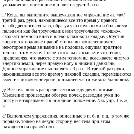
упражнение, описанное в п. «в» следует 3 раза.
г/ Когда вы выполните вышеуказанное упражнение /п. «в»/
третий раз, руки, находившееся все это время у правого
тазобедренного сустава, образуя указательными и большими
пальцами как бы треугольник или треугольное «окошко»,
скользят немного вниз и влево к паховой складке. Опустив
энергию к подошве правой стопы, вы концентрируете
некоторое время внимание на подошве, ощущая приятное
тепло в этом месте. После этого вы всасываете это тепло,
представляя, что вместе с этим теплом вы всасываете чистую
энергию земли, через правую ногу в нижний даньтянь.
Данное упражнение выполняется 3 раза. В третий раз руки,
находившееся все это время у паховой складки, перемещаются
вместе с потоком энергии к нижней части живота /даньтянь/.
д/ Вес тела вновь распределяется между двумя ногами.
Мысленно производим обогрев почек, разводим руки по
поясу и возвращаемся в исходное положение. /см. упр. 1 е, ж,
з/
е/ Выполняем упражнения, описанные в п. б, в, г, д, в том же
порядке, только на левую сторону, вес тела при этом
находится на правой ноге.