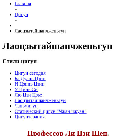
Главная
»
Цигун
»
Лаоцзытайшанчженьгун
Лаоцзытайшанчженьгун
Стили цигун
Цигун сегодня
Ба Дуань Цзин
И Цзинь Цзин
У Цинь Си
Лю Цзи Цзье
Лаоцзытайшанчженьгун
Чаньмигун
Статический цигун "Чжан чжуан"
Цигунтерапия
Профессор Ли Цзи Шен.