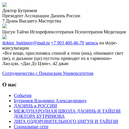
Доктор Бутримов
Президент Ассоциации Даоинь России
7 Дуань Высшего Мастерства
Цигун
Тайчи
Иглорефлексотерапия
Психотерапия
Медитация
doktor_butrimov@mail.ru
+7 903 460-46-79
запись
на skype-
консультации
«Все вещи, прислоняясь спиной к тени (инь), обнимают свет
(ян), и дыхание (ци) пустоты приводит их к гармонии»
Лао-цзи, «Дао Дэ Цзин», 42 джан
Cотрудничество с Пекинским Университетом
О нас
События
Бутримов Владимир Александрович
ДАОИНЬ в РОССИИ
МЕЖДУНАРОДНАЯ ШКОЛА ДАОИНЬ И ТАЙЦЗИ
ДОКТОРА БУТРИМОВА
ЛИГА ОЗДОРОВИТЕЛЬНОГО ЦИГУН И ТАЙЦЗИ
Социальные сети