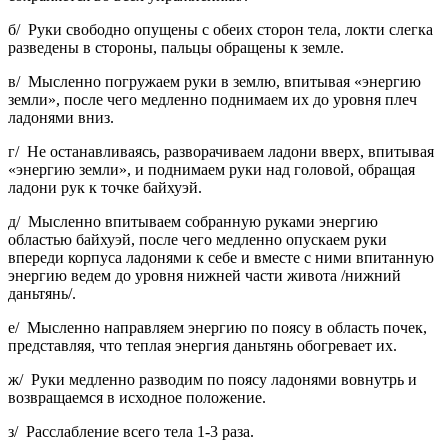
б/ Руки свободно опущены с обеих сторон тела, локти слегка
разведены в стороны, пальцы обращены к земле.
в/ Мысленно погружаем руки в землю, впитывая «энергию
земли», после чего медленно поднимаем их до уровня плеч
ладонями вниз.
г/ Не останавливаясь, разворачиваем ладони вверх, впитывая
«энергию земли», и поднимаем руки над головой, обращая
ладони рук к точке байхуэй.
д/ Мысленно впитываем собранную руками энергию
областью байхуэй, после чего медленно опускаем руки
впереди корпуса ладонями к себе и вместе с ними впитанную
энергию ведем до уровня нижней части живота /нижний
даньтянь/.
е/ Мысленно направляем энергию по поясу в область почек,
представляя, что теплая энергия даньтянь обогревает их.
ж/ Руки медленно разводим по поясу ладонями вовнутрь и
возвращаемся в исходное положение.
з/ Расслабление всего тела 1-3 раза.