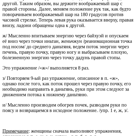
другой. Таким образом, вы держите воображаемый шар с
правой стороны. Далее, меняем положение рук так, как будто
поворачиваем воображаемый шар на 180 градусов против
часовой стрелке. Теперь левая рука оказывается вверху, правая
внизу, ладони обращены одна к другой.
ж/ Мысленно впитываем энергию через байхуэй и опускаем
её вниз через точки иньтан, женьчжун /реанимационная точка
под носом/ до среднего даньтяня, ведем поток энергии через
печень, правую почку, правую ногу и выбрасываем плохую,
болезненную энергию через точку дадунь правой стопы.
Это упражнение /«ж»/ выполняется 8 раз.
з/ Повторяем 9-ый раз упражнение, описанное в п. «ж»,
однако после того, как поток прошел через правую почку, его
необходимо направить в даньтянь, руки при этом следуют за
движением потока к нижнему даньтяню.
и/ Мысленно производим обогрев почек, разводим руки по
поясу и возвращаемся в исходное положение. /упр. 1 е, ж, з/.
Примечание
: женщины сначала выполняют упражнения,