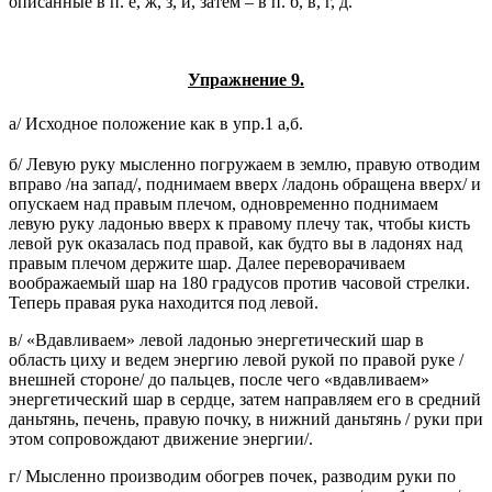
описанные в п. е, ж, з, и, затем – в п. б, в, г, д.
Упражнение 9.
а/ Исходное положение как в упр.1 а,б.
б/ Левую руку мысленно погружаем в землю, правую отводим
вправо /на запад/, поднимаем вверх /ладонь обращена вверх/ и
опускаем над правым плечом, одновременно поднимаем
левую руку ладонью вверх к правому плечу так, чтобы кисть
левой рук оказалась под правой, как будто вы в ладонях над
правым плечом держите шар. Далее переворачиваем
воображаемый шар на 180 градусов против часовой стрелки.
Теперь правая рука находится под левой.
в/ «Вдавливаем» левой ладонью энергетический шар в
область циху и ведем энергию левой рукой по правой руке /
внешней стороне/ до пальцев, после чего «вдавливаем»
энергетический шар в сердце, затем направляем его в средний
даньтянь, печень, правую почку, в нижний даньтянь / руки при
этом сопровождают движение энергии/.
г/ Мысленно производим обогрев почек, разводим руки по