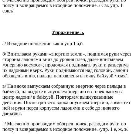
поясу и возвращаемся в исходное положение. / См. упр. 1
е,ж,з/
Упражнение 5.
а/ Исходное положение как в упр.1 а,б.
б/ Впитываем руками «энергию земли», поднимая руки через
стороны ладонями вниз до уровня плеч, далее впитываем
«энергию космоса», продолжая поднимать руки и развернув
их ладонями вверх. Руки поднимаются над головой, ладони
обращены вниз, пальцы направлены в точку байхуэй /темя/.
в/ На вдохе выпускаем собранную энергию через пальцы в
байхуэй, на выдохе выпускаем энергию из точек лаогун /
центр ладони/ в байхуэй. Повторяем вышеуказанные
действия. После третьего вдоха опускаем энергию, а вместе с
ней и руки перед корпусом ладонями к себе до нижнего
даньтяня.
г/ Мысленно производим обогрев почек, разводим руки по
поясу и возвращаемся в исходное положение. /упр. 1 е, ж, з/.