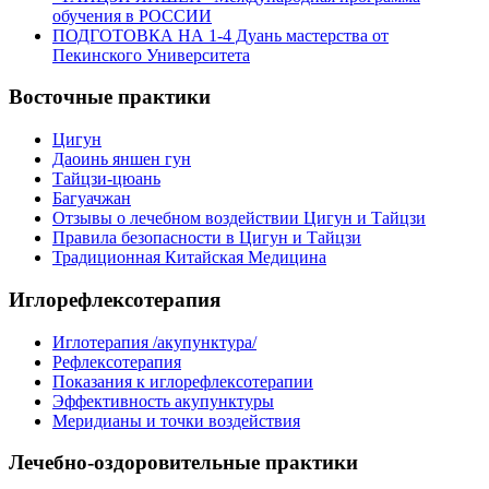
обучения в РОССИИ
ПОДГОТОВКА НА 1-4 Дуань мастерства от
Пекинского Университета
Восточные практики
Цигун
Даоинь яншен гун
Тайцзи-цюань
Багуачжан
Отзывы о лечебном воздействии Цигун и Тайцзи
Правила безопасности в Цигун и Тайцзи
Традиционная Китайская Медицина
Иглорефлексотерапия
Иглотерапия /акупунктура/
Рефлексотерапия
Показания к иглорефлексотерапии
Эффективность акупунктуры
Меридианы и точки воздействия
Лечебно-оздоровительные практики