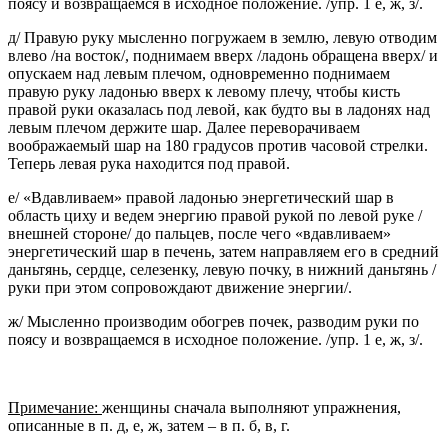
поясу и возвращаемся в исходное положение. /упр. 1 е, ж, з/.
д/ Правую руку мысленно погружаем в землю, левую отводим
влево /на восток/, поднимаем вверх /ладонь обращена вверх/ и
опускаем над левым плечом, одновременно поднимаем
правую руку ладонью вверх к левому плечу, чтобы кисть
правой руки оказалась под левой, как будто вы в ладонях над
левым плечом держите шар. Далее переворачиваем
воображаемый шар на 180 градусов против часовой стрелки.
Теперь левая рука находится под правой.
е/ «Вдавливаем» правой ладонью энергетический шар в
область циху и ведем энергию правой рукой по левой руке /
внешней стороне/ до пальцев, после чего «вдавливаем»
энергетический шар в печень, затем направляем его в средний
даньтянь, сердце, селезенку, левую почку, в нижний даньтянь /
руки при этом сопровождают движение энергии/.
ж/ Мысленно производим обогрев почек, разводим руки по
поясу и возвращаемся в исходное положение. /упр. 1 е, ж, з/.
Примечание:
женщины сначала выполняют упражнения,
описанные в п. д, е, ж, затем – в п. б, в, г.