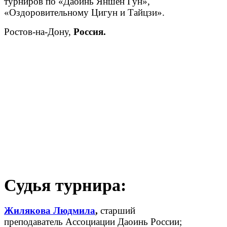
турниров по «Даоинь Яншен Гун»,
«Оздоровительному Цигун и Тайцзи».
Ростов-на-Дону,
Россия.
Судья турнира
:
Жилякова Людмила
,
старший
преподаватель Ассоциации Даоинь России;