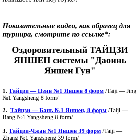
Показательные видео, как образец для
турнира, смотрите по ссылке*:
Оздоровительный ТАЙЦЗИ
ЯНШЕН системы "Даоинь
Яншен Гун"
1.
Тайцзи —
Цзин
№1 Яншен 8 форм
/Taiji — Jing
№1 Yangsheng 8 form/
2.
Тайцзи — Бань №1 Яншен, 8 форм
/Taiji —
Bang №1 Yangsheng 8 form/
3.
Тайцзи-Чжан №1 Яншен 39 форм
/Taiji —
Zhang №1 Yangsheng 39 form/