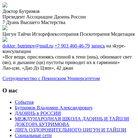
Доктор Бутримов
Президент Ассоциации Даоинь России
7 Дуань Высшего Мастерства
Цигун
Тайчи
Иглорефлексотерапия
Психотерапия
Медитация
doktor_butrimov@mail.ru
+7 903 460-46-79
запись
на skype-
консультации
«Все вещи, прислоняясь спиной к тени (инь), обнимают свет
(ян), и дыхание (ци) пустоты приводит их к гармонии»
Лао-цзи, «Дао Дэ Цзин», 42 джан
Cотрудничество с Пекинским Университетом
О нас
События
Бутримов Владимир Александрович
ДАОИНЬ в РОССИИ
МЕЖДУНАРОДНАЯ ШКОЛА ДАОИНЬ И ТАЙЦЗИ
ДОКТОРА БУТРИМОВА
ЛИГА ОЗДОРОВИТЕЛЬНОГО ЦИГУН И ТАЙЦЗИ
Социальные сети