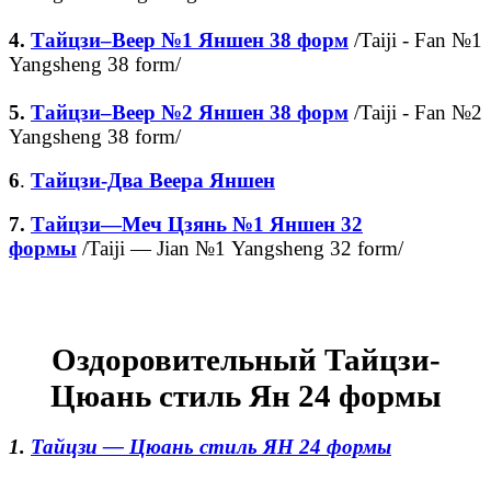
4.
Тайцзи–Веер №1 Яншен 38 форм
/Taiji - Fan №1
Yangsheng 38 form/
5.
Тайцзи–Веер №2 Яншен 38 форм
/Taiji - Fan №2
Yangsheng 38 form/
6
.
Тайцзи-Два Веера Яншен
7.
Тайцзи—Меч Цзянь №1 Яншен 32
формы
/Taiji — Jian №1 Yangsheng 32 form/
Оздоровительный Тайцзи-
Цюань стиль Ян 24 формы
1.
Тайцзи —
Цюань
стиль ЯН 24 формы