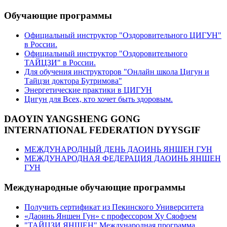
Обучающие программы
Официальный инструктор "Оздоровительного ЦИГУН"
в России.
Официальный инструктор "Оздоровительного
ТАЙЦЗИ" в России.
Для обучения инструкторов "Онлайн школа Цигун и
Тайцзи доктора Бутримова"
Энергетические практики в ЦИГУН
Цигун для Всех, кто хочет быть здоровым.
DAOYIN YANGSHENG GONG
INTERNATIONAL FEDERATION DYYSGIF
МЕЖДУНАРОДНЫЙ ДЕНЬ ДАОИНЬ ЯНШЕН ГУН
МЕЖДУНАРОДНАЯ ФЕДЕРАЦИЯ ДАОИНЬ ЯНШЕН
ГУН
Международные обучающие программы
Получить сертификат из Пекинского Университета
«Даоинь Яншен Гун» с профессором Ху Сяофэем
"ТАЙЦЗИ ЯНШЕН" Международная программа