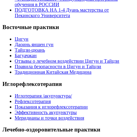
обучения в РОССИИ
ПОДГОТОВКА НА 1-4 Дуань мастерства от
Пекинского Университета
Восточные практики
Цигун
Даоинь яншен гун
Тайцзи-цюань
Багуачжан
Отзывы о лечебном воздействии Цигун и Тайцзи
Правила безопасности в Цигун и Тайцзи
Традиционная Китайская Медицина
Иглорефлексотерапия
Иглотерапия /акупунктура/
Рефлексотерапия
Показания к иглорефлексотерапии
Эффективность акупунктуры
Меридианы и точки воздействия
Лечебно-оздоровительные практики