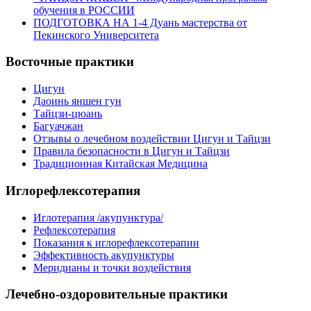
обучения в РОССИИ
ПОДГОТОВКА НА 1-4 Дуань мастерства от
Пекинского Университета
Восточные практики
Цигун
Даоинь яншен гун
Тайцзи-цюань
Багуачжан
Отзывы о лечебном воздействии Цигун и Тайцзи
Правила безопасности в Цигун и Тайцзи
Традиционная Китайская Медицина
Иглорефлексотерапия
Иглотерапия /акупунктура/
Рефлексотерапия
Показания к иглорефлексотерапии
Эффективность акупунктуры
Меридианы и точки воздействия
Лечебно-оздоровительные практики