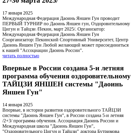
27-30 марта 2025/
17 января 2025
Международная Федерация Даоинь Яншен Гун проводит
ПЕРВЫЙ ТУРНИР по Даоинь Яншен гун, Оздоровительному
Цигун и Тайцзи /Пекин, март 2025/. Организатор:
Международная Федерация Даоинь Яншен Гун
Соорганизатор: Пекинский Спортивный Университет, Центр
Даоинь Яншен Гун Любой желающий может присоединиться
к нашей "Ассоциации Даоинь России".
читать полностью
Впервые в России создана 5-и летняя
программа обучения оздоровительному
ТАЙЦЗИ ЯНШЕН системы "Даоинь
Яншен Гун"
14 января 2025
Впервые, в истории развития оздоровительного ТАЙЦЗИ
системы "Даоинь Яншен Гун", в России создана 5-и летняя
/2+3/ программа обучения. Ассоциация Даоинь России и
Международная школа "Даоинь Яншен Гун",
"Оздоровительного Цигун и Тайцзи" доктора Бутримова