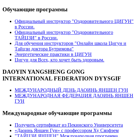
Обучающие программы
Официальный инструктор "Оздоровительного ЦИГУН"
в России.
Официальный инструктор "Оздоровительного
ТАЙЦЗИ" в России.
Для обучения инструкторов "Онлайн школа Цигун и
Тайцзи доктора Бутримова"
Энергетические практики в ЦИГУН
Цигун для Всех, кто хочет быть здоровым.
DAOYIN YANGSHENG GONG
INTERNATIONAL FEDERATION DYYSGIF
МЕЖДУНАРОДНЫЙ ДЕНЬ ДАОИНЬ ЯНШЕН ГУН
МЕЖДУНАРОДНАЯ ФЕДЕРАЦИЯ ДАОИНЬ ЯНШЕН
ГУН
Международные обучающие программы
Получить сертификат из Пекинского Университета
«Даоинь Яншен Гун» с профессором Ху Сяофэем
"ТАЙЦЗИ ЯНШЕН" Международная программа