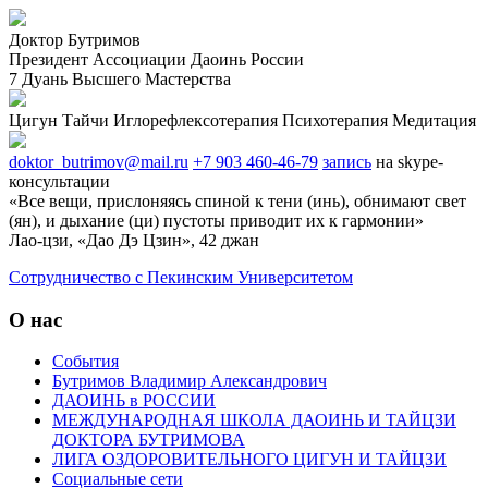
Доктор Бутримов
Президент Ассоциации Даоинь России
7 Дуань Высшего Мастерства
Цигун
Тайчи
Иглорефлексотерапия
Психотерапия
Медитация
doktor_butrimov@mail.ru
+7 903 460-46-79
запись
на skype-
консультации
«Все вещи, прислоняясь спиной к тени (инь), обнимают свет
(ян), и дыхание (ци) пустоты приводит их к гармонии»
Лао-цзи, «Дао Дэ Цзин», 42 джан
Cотрудничество с Пекинским Университетом
О нас
События
Бутримов Владимир Александрович
ДАОИНЬ в РОССИИ
МЕЖДУНАРОДНАЯ ШКОЛА ДАОИНЬ И ТАЙЦЗИ
ДОКТОРА БУТРИМОВА
ЛИГА ОЗДОРОВИТЕЛЬНОГО ЦИГУН И ТАЙЦЗИ
Социальные сети